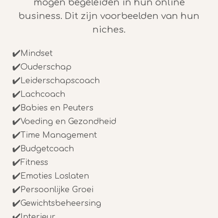
mogen begeleiden in hun online
business. Dit zijn voorbeelden van hun
niches.
✔️
Mindset
✔️
Ouderschap
✔️
Leiderschapscoach
✔️
Lachcoach
✔️
Babies en Peuters
✔️
Voeding en Gezondheid
✔️
Time Management
✔️
Budgetcoach
✔️
Fitness
✔️
Emoties Loslaten
✔️
Persoonlijke Groei
✔️
Gewichtsbeheersing
✔️
Interieur