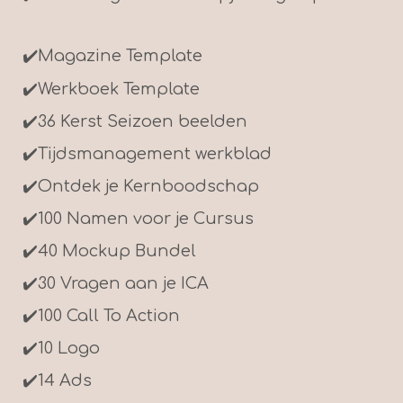
✔️
Magazine Template
✔️
Werkboek Template
✔️
36 Kerst Seizoen beelden
✔️
Tijdsmanagement werkblad
✔️
Ontdek je Kernboodschap
✔️100 Namen voor je Cursus
✔️
40 Mockup Bundel
✔️30 Vragen aan je ICA
✔️
100 Call To Action
✔️
10 Logo
✔️
14 Ads