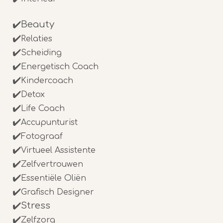
✔️
Beauty
✔️
Relaties
✔️
Scheiding
✔️
Energetisch Coach
✔️
Kindercoach
✔️
Detox
✔️
Life Coach
✔️
Accupunturist
✔️
Fotograaf
✔️
Virtueel Assistente
✔️
Zelfvertrouwen
✔️
Essentiële Oliën
✔️
Grafisch Designer
✔️
Stress
✔️
Zelfzorg