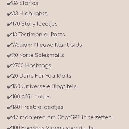
✔️
36 Stories
✔️
33 Highlights
✔️
170 Story Ideetjes
✔️
13 Testimonial Posts
✔️
Welkom Nieuwe Klant Gids
✔️20 Korte Salesmails
✔️
2700 Hashtags
✔️20 Done For You Mails
✔️
150 Universele Blogtitels
✔️
100 Affirmaties
✔️
160 Freebie Ideetjes
✔️
47 manieren om ChatGPT in te zetten
✔️
100 Faceless Videos voor Reels