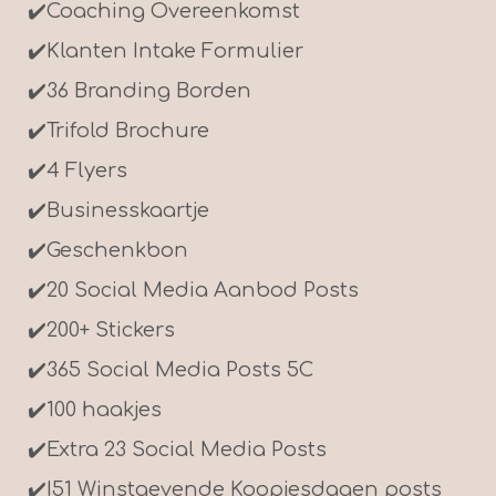
✔️
Coaching Overeenkomst
✔️
Klanten Intake Formulier
✔️
36 Branding Borden
✔️Trifold Brochure
✔️
4 Flyers
✔️Businesskaartje
✔️
Geschenkbon
✔️
20 Social Media Aanbod Posts
✔️
200+ Stickers
✔️
365 Social Media Posts 5C
✔️
100 haakjes
✔️
Extra 23 Social Media Posts
✔️I51 Winstgevende Koopjesdagen posts