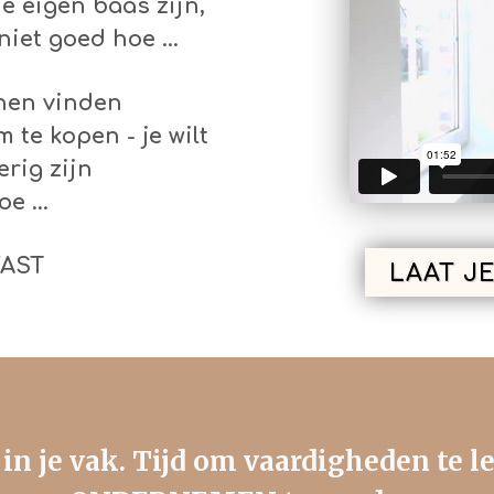
je eigen baas zijn,
niet goed hoe ...
nen vinden
te kopen - je wilt
rig zijn
oe ...
VAST
LAAT JE
t in je vak. Tijd om vaardigheden te 