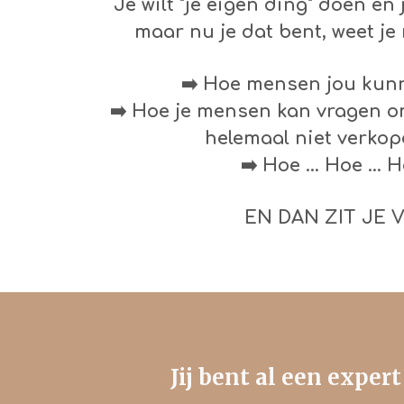
Je wilt "je eigen ding" doen en 
maar nu je dat bent, weet je 
➡️ Hoe mensen jou kun
➡️ Hoe je mensen kan vragen om 
helemaal niet verkope
➡️ Hoe ... Hoe ... H
EN DAN ZIT JE 
Jij bent al een exper