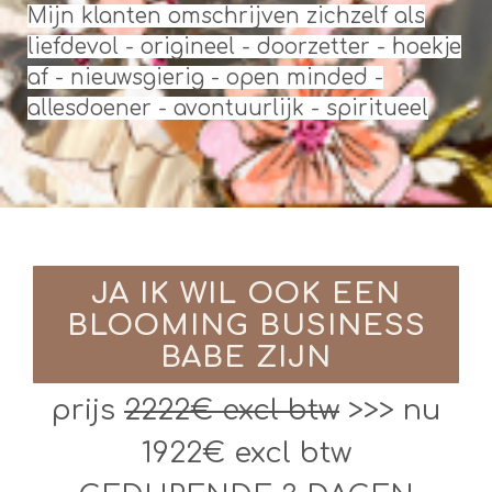
Mijn klanten omschrijven zichzelf als
liefdevol - origineel - doorzetter - hoekje
af - nieuwsgierig - open minded -
allesdoener - avontuurlijk - spiritueel
JA IK WIL OOK EEN
BLOOMING BUSINESS
BABE ZIJN
prijs
2222€ excl btw
>>> nu
1922€ excl btw