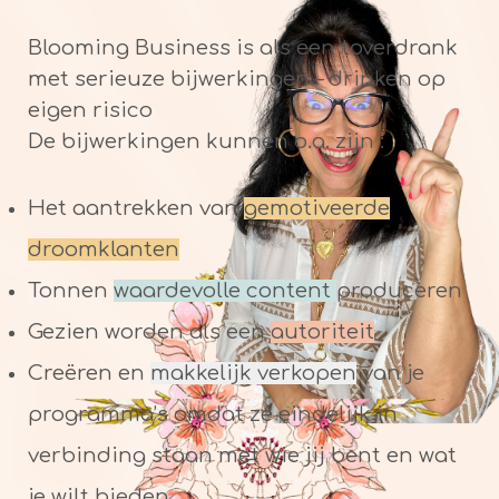
Blooming Business is als een toverdrank
met serieuze bijwerkingen – drinken op
eigen risico
De bijwerkingen kunnen o.a. zijn :
Het aantrekken van
gemotiveerde
droomklanten
Tonnen
waardevolle content
produceren
Gezien worden als een
autoriteit
Creëren en
makkelijk verkopen
van je
programma’s omdat ze eindelijk in
verbinding staan met wie jij bent en wat
je wilt bieden