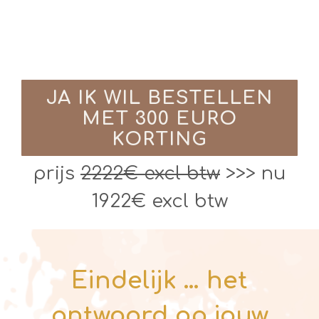
JA IK WIL BESTELLEN
MET 300 EURO
KORTING
prijs
2222€ excl btw
>>> nu
1922€ excl btw
Eindelijk … het
antwoord op jouw