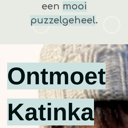
een
mooi
puzzelgeheel
.
Ontmoet
Katinka