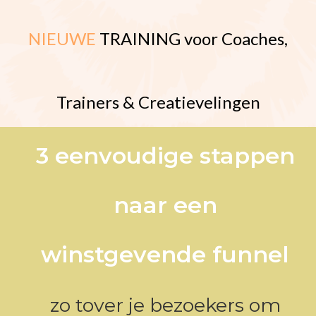
NIEUWE
TRAINING voor Coaches,
Trainers & Creatievelingen
3 eenvoudige stappen
naar een
winstgevende funnel
zo tover je bezoekers om