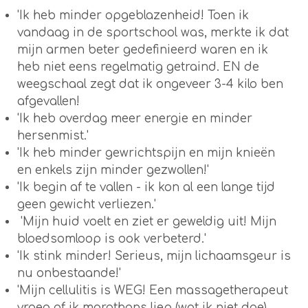
'Ik heb minder opgeblazenheid! Toen ik
vandaag in de sportschool was, merkte ik dat
mijn armen beter gedefinieerd waren en ik
heb niet eens regelmatig getraind. EN de
weegschaal zegt dat ik ongeveer 3-4 kilo ben
afgevallen!
'Ik heb overdag meer energie en minder
hersenmist.'
'Ik heb minder gewrichtspijn en mijn knieën
en enkels zijn minder gezwollen!'
'Ik begin af te vallen - ik kon al een lange tijd
geen gewicht verliezen.'
'Mijn huid voelt en ziet er geweldig uit! Mijn
bloedsomloop is ook verbeterd.'
'Ik stink minder! Serieus, mijn lichaamsgeur is
nu onbestaande!'
'Mijn cellulitis is WEG! Een massagetherapeut
vroeg of ik marathons liep (wat ik niet doe)