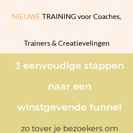
NIEUWE
TRAINING voor Coaches,
Trainers & Creatievelingen
3 eenvoudige stappen
naar een
winstgevende funnel
zo tover je bezoekers om