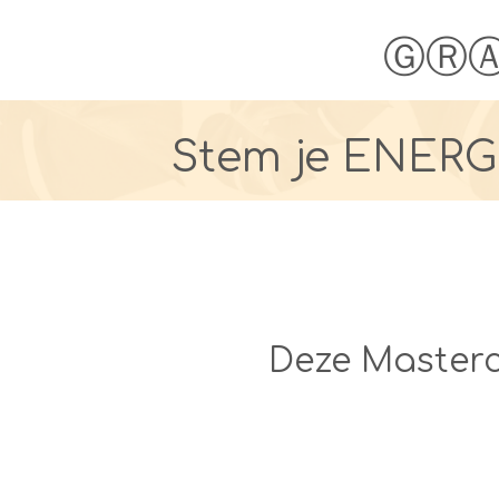
ⒼⓇ
Stem je ENERG
Deze Mastercl