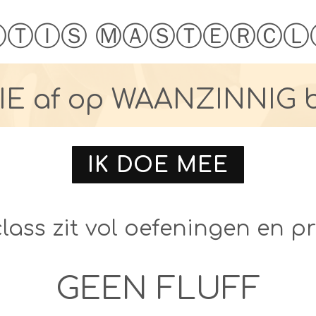
ⒶⓉⒾⓈ ⓂⒶⓈⓉⒺⓇⒸⓁ
IE af op WAANZINNIG b
IK DOE MEE
ass zit vol oefeningen en pr
GEEN FLUFF