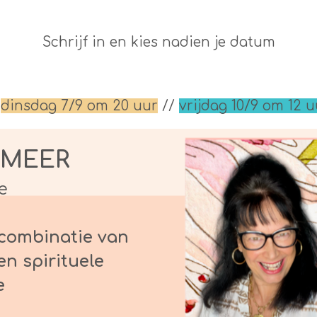
Schrijf in en kies nadien je datum
/
dinsdag 7/9 om 20 uur
//
vrijdag 10/9 om 12 u
 MEER
e
 combinatie van
en spirituele
e