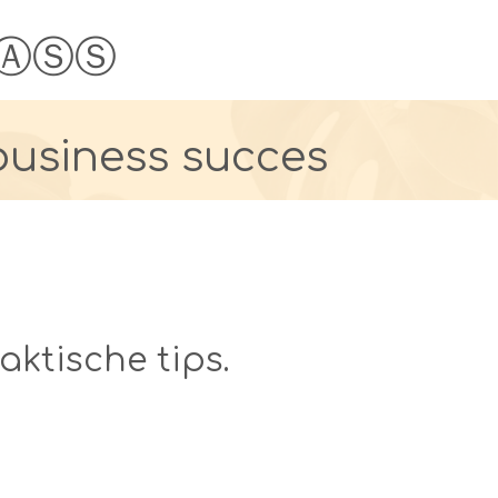
ⒶⓈⓈ
usiness succes
aktische tips.