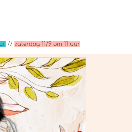
ur
//
zaterdag 11/9 om 11 uur