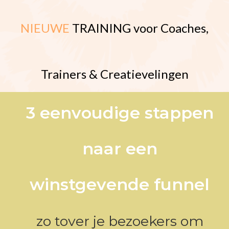
NIEUWE
TRAINING voor Coaches,
Trainers & Creatievelingen
3 eenvoudige stappen
naar een
winstgevende funnel
zo tover je bezoekers om