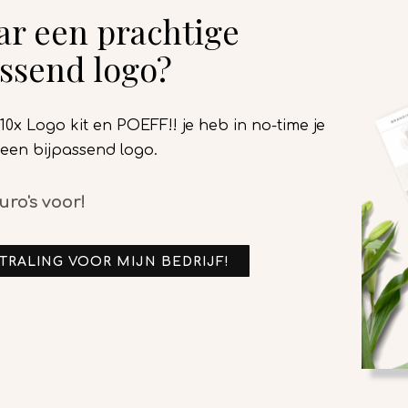
aar een prachtige
assend logo?
0x Logo kit en POEFF!! je heb in no-time je
 + een bijpassend logo.
uro's voor!
STRALING VOOR MIJN BEDRIJF!