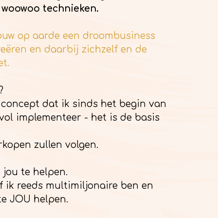
 woowoo technieken.
rouw op aarde een droombusiness
eëren en daarbij zichzelf en de
et.
?
 concept dat ik sinds het begin van
ol implementeer - het is de basis
rkopen zullen volgen.
 jou te helpen.
of ik reeds multimiljonaire ben en
fste JOU helpen.