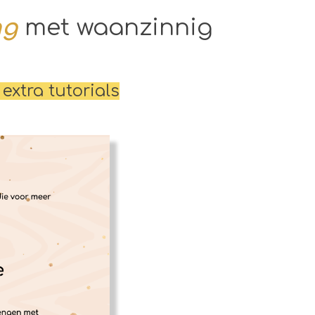
ng
met waanzinnig
xtra tutorials