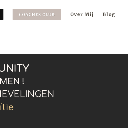
Over Mij
Blog
COACHES CLUB
MUNITY
OMEN !
IEVELINGEN
ïtie