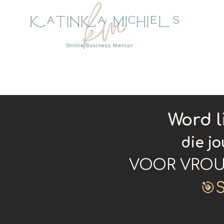
Word 
die j
VOOR VROU
🎯S