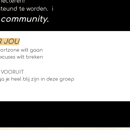
necteren!
rsteund te worden. i
community.
R JOU
mfortzone wilt gaan
excuses wilt breken
L VOORUIT
ga je heel blij zijn in deze groep