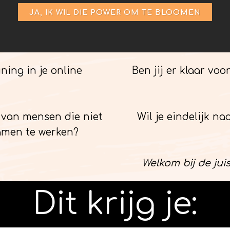
JA, IK WIL DIE POWER OM TE BLOOMEN
ning in je online
Ben jij er klaar vo
t van mensen die niet
Wil je eindelijk na
amen te werken?
Welkom bij de jui
Dit krijg je: