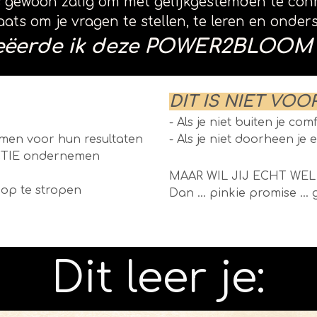
s gewoon zalig om met gelijkgestemden te con
plaats om je vragen te stellen, te leren en onde
eëerde ik deze POWER2BLOOM 
DIT IS NIET VOO
- Als je niet buiten je co
emen voor hun resultaten
- Als je niet doorheen je 
CTIE ondernemen
MAAR WIL JIJ ECHT WE
 op te stropen
Dan ... pinkie promise ... 
Dit leer je: