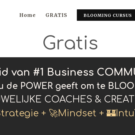
Home
GRATIS
BLOOMING CURSUS
Gratis
lid van #1 Business COM
ou de POWER geeft om te BLO
WELIJKE COACHES & CREAT
trategie + 🚀Mindset + 🏰Intu