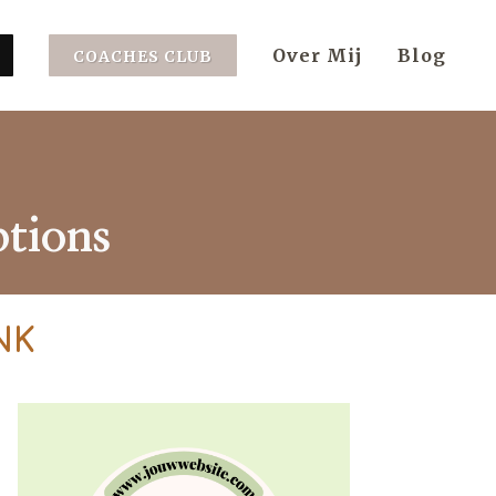
Over Mij
Blog
COACHES CLUB
ptions
NK