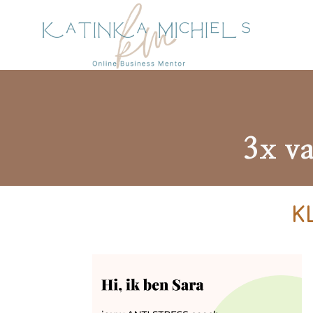
3x va
K