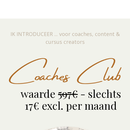
IK INTRODUCEER ... voor coaches, content &
cursus creators
waarde
597€
- slechts
17€ excl. per maand