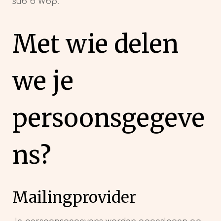
sub b Wbp.
Met wie delen
we je
persoonsgegeve
ns
?
Mailingprovider