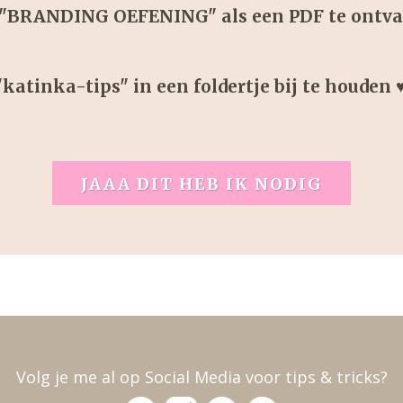
s "BRANDING OEFENING" als een PDF te ontv
"katinka-tips" in een foldertje bij te houden ♥
JAAA DIT HEB IK NODIG
Volg je me al op Social Media voor tips & tricks?