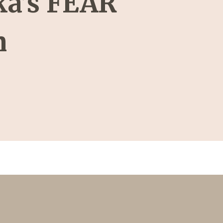
ka’s FEAR
n