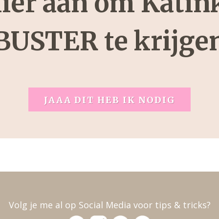
hier aan om Katin
BUSTER te krijge
JAAA DIT HEB IK NODIG
Volg je me al op Social Media voor tips & tricks?