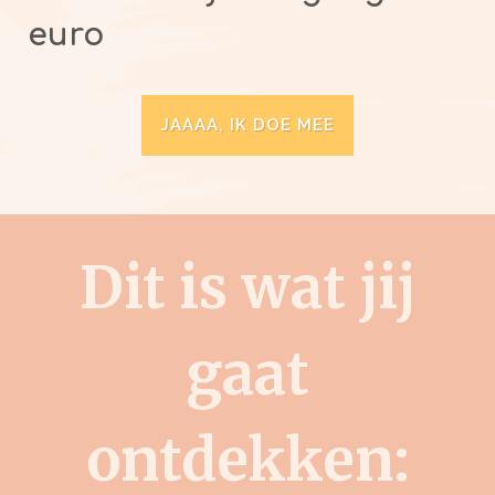
euro
JAAAA, IK DOE MEE
Dit is wat jij
gaat
ontdekken: