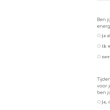
Ben ji
energ
ja 
ik 
nee
Tijde
voor 
ben j
ja,