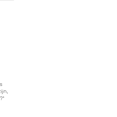
s
ijn,
?*