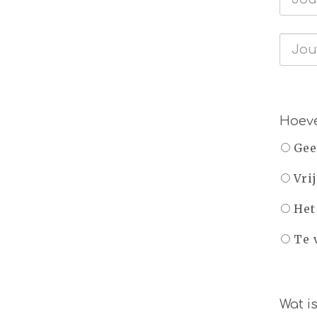
Hoeve
Gee
Vri
Het
Te 
Wat i