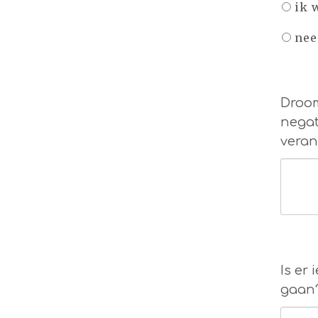
ik 
nee
Droom
negat
veran
Is er
gaan