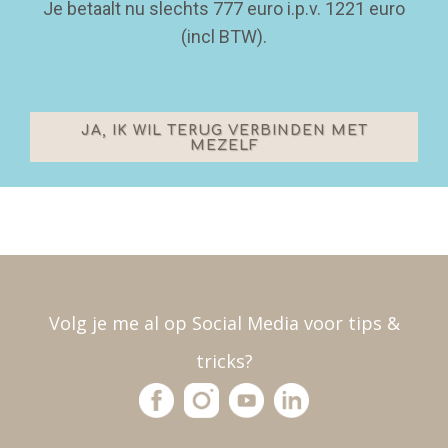
Je betaalt nu slechts 777 euro i.p.v. 1221 euro
(incl BTW).
JA, IK WIL TERUG VERBINDEN MET
MEZELF
Volg je me al op Social Media voor tips &
tricks?