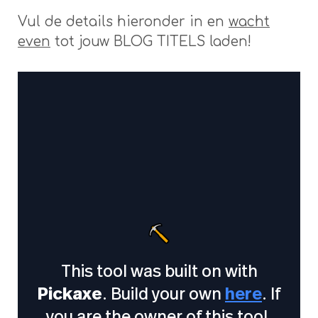
Vul de details hieronder in en
wacht
even
tot jouw BLOG TITELS laden!