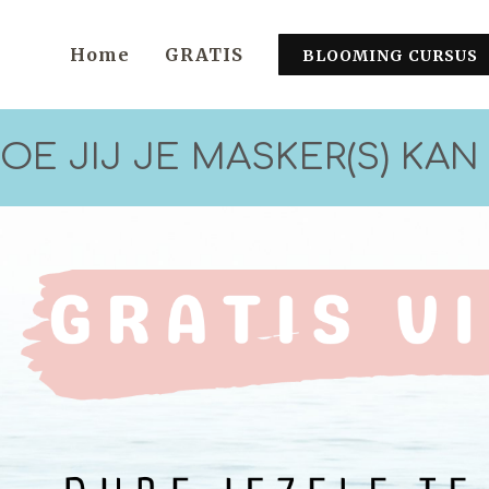
Home
GRATIS
BLOOMING CURSUS
E JIJ JE MASKER(S) KA