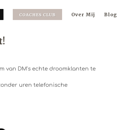
Over Mij
Blog
COACHES CLUB
t!
t om van DM’s echte droomklanten te
zonder uren telefonische