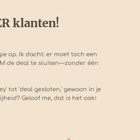
ER klanten!
gie op. Ik dacht: er moet toch een
BAM de deal te sluiten—zonder één
’ tot ‘deal gesloten,’ gewoon in je
rijheid? Geloof me, dat is het ook
!