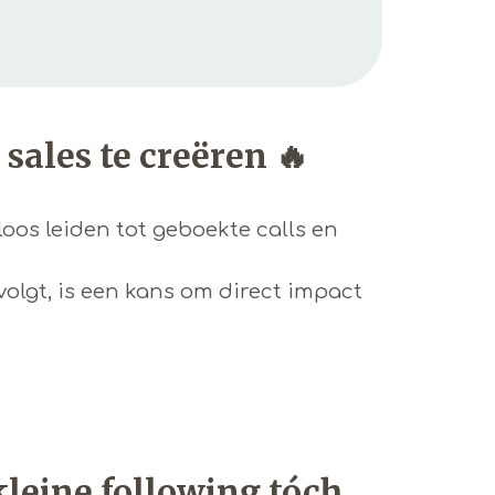
ales te creëren 🔥
os leiden tot geboekte calls en
volgt, is een kans om direct impact
leine following tóch