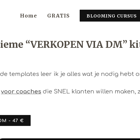
Home
GRATIS
BLOOMING CURSUS
ltieme “VERKOPEN VIA DM” ki
de templates leer ik je alles wat je nodig heb
d
voor coaches
die SNEL klanten willen maken, 
DM - 47 €