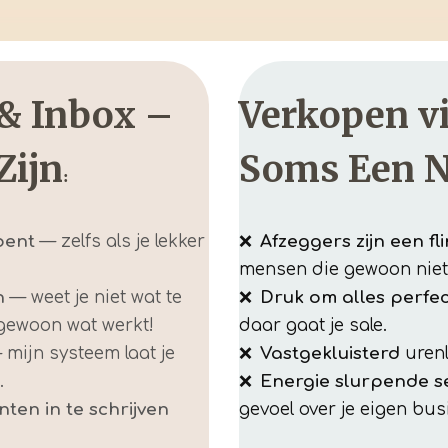
& Inbox –
Verkopen vi
Zijn
Soms Een N
:
bent
— zelfs als je lekker
❌
Afzeggers zijn een f
mensen die gewoon nie
n
— weet je niet wat te
❌
Druk om alles perfec
gewoon wat werkt!
daar gaat je sale.
mijn systeem laat je
❌
Vastgekluisterd
uren
.
❌
Energie slurpende s
ten in te schrijven
gevoel over je eigen bus