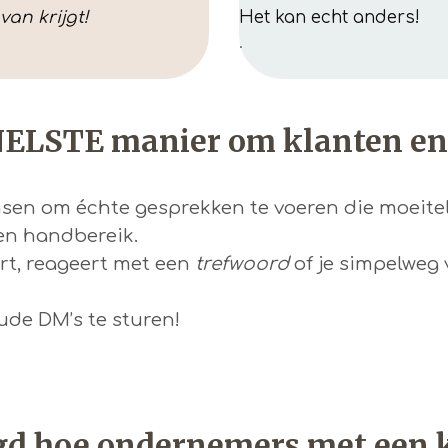
van krijgt!
Het kan echt anders!
.
NELSTE manier om klanten en s
sen om échte gesprekken te voeren die moeitelo
en handbereik.
urt, reageert met een
trefwoord
of je simpelweg 
ude DM’s te sturen!
agd hoe ondernemers met een k