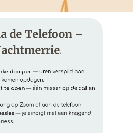
a de Telefoon –
achtmerrie
:
linke domper
— uren verspild aan
t komen opdagen.
t te doen
— één misser op de call en
lang op Zoom of aan de telefoon
essies
— je eindigt met een knagend
iness.