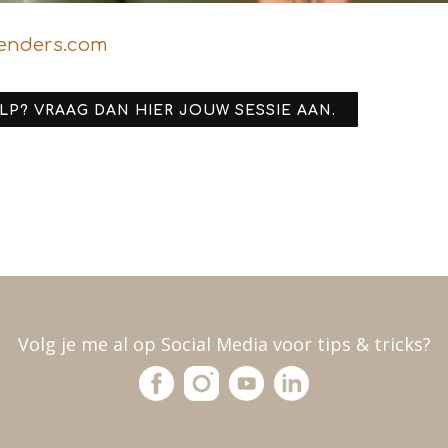
penders.com
LP? VRAAG DAN HIER JOUW SESSIE AAN.
Volg je me al op Social Media voor tips & tricks?