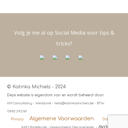
Volg je me al op Social Media voor tips &
tricks?
© Katinka Michiels - 2024
Deze website is eigendom van en wordt beheerd door:
KM Consultancy - Wenduine - hello@katinkamichiels.be - BTW:
0865.292.161
Algemene Voorwaarden
Privacy
Disclaimer
KMO Portefeuille - Geregistreerd Dienstverlener -
DV.O243958