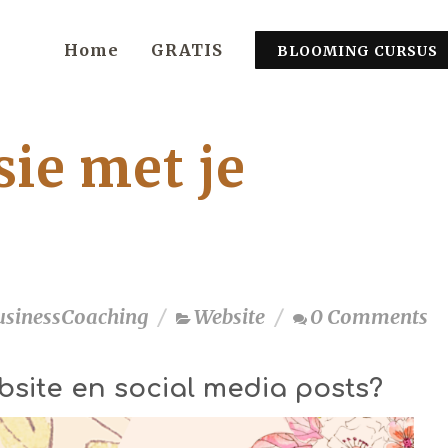
Home
GRATIS
BLOOMING CURSUS
ie met je
usinessCoaching
Website
0 Comments
bsite en social media posts?