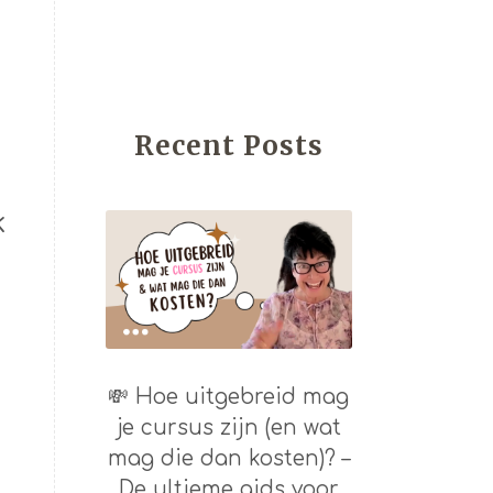
Recent Posts
k
💸 Hoe uitgebreid mag
je cursus zijn (en wat
mag die dan kosten)? –
De ultieme gids voor