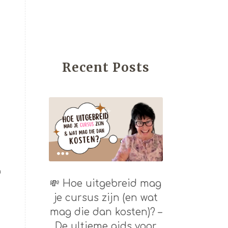
Recent Posts
n
💸 Hoe uitgebreid mag
je cursus zijn (en wat
mag die dan kosten)? –
De ultieme gids voor