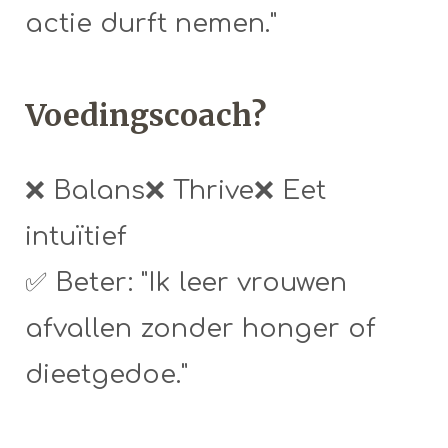
actie durft nemen."
Voedingscoach?
❌ Balans❌ Thrive❌ Eet
intuïtief
✅ Beter: "Ik leer vrouwen
afvallen zonder honger of
dieetgedoe."