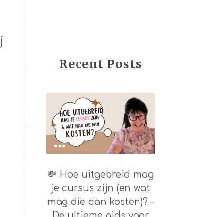
j
Recent Posts
💸 Hoe uitgebreid mag
je cursus zijn (en wat
mag die dan kosten)? –
De ultieme gids voor