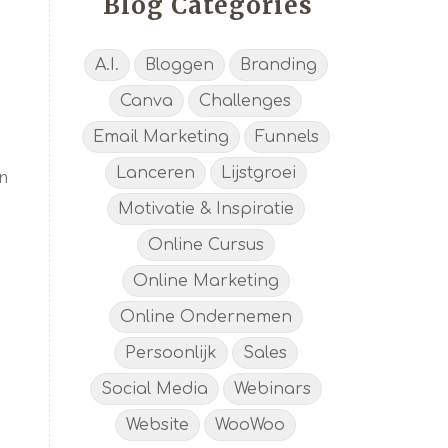
Blog Categories
A.I.
Bloggen
Branding
Canva
Challenges
Email Marketing
Funnels
Lanceren
Lijstgroei
en
Motivatie & Inspiratie
Online Cursus
Online Marketing
Online Ondernemen
Persoonlijk
Sales
Social Media
Webinars
Website
WooWoo