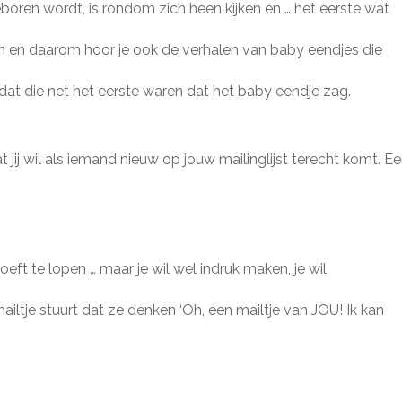
boren wordt, is rondom zich heen kijken en … het eerste wat
n en daarom hoor je ook de verhalen van baby eendjes die
at die net het eerste waren dat het baby eendje zag.
 jij wil als iemand nieuw op jouw mailinglijst terecht komt. E
oeft te lopen … maar je wil wel indruk maken, je wil
mailtje stuurt dat ze denken ‘Oh, een mailtje van JOU! Ik kan