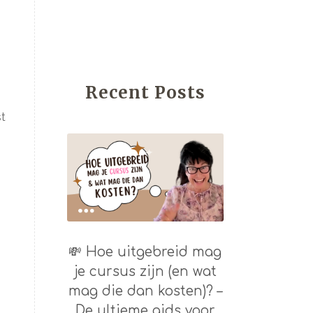
Recent Posts
st
💸 Hoe uitgebreid mag
je cursus zijn (en wat
mag die dan kosten)? –
De ultieme gids voor