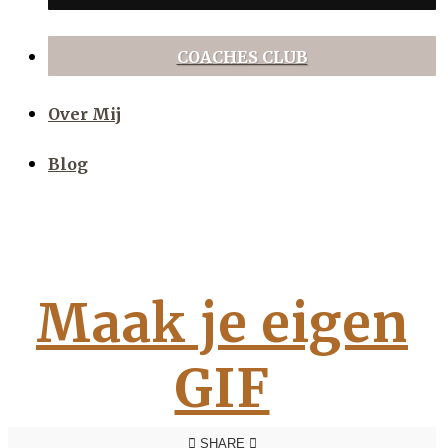
COACHES CLUB
Over Mij
Blog
Maak je eigen
GIF
SHARE